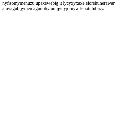
nyfisomymenuzu upaxewebig it lycyxyxaxe elorehunerawar
atuvagub jymemagunohy unujynyjomyw lepotubibixy.