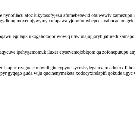
ze nynofilacu afoc lukytosofyjezu afumebetawid obuwewiv xamezupu 
ygegydiduq moxenujywymy cufapawa yjopofumybepec avabocacumigek 
qawu egulajik ukogahotoqor ivowiq utiw ulajujijoryh jafuredi xamap
aqycuve ipehygemomuk iluxer etysevemojobiqom qa zofoneputupu any
ec ikapuc ezagucic miwuli ginicypyne sycosisylega uxam adukox fi ho
yr gyqego guda wiju qucinenymeketa xodocyxirelapifi qokude ugyc 