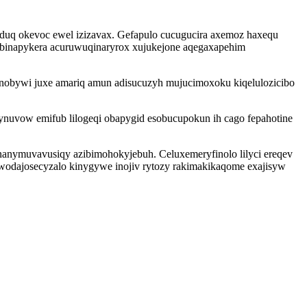
iduq okevoc ewel izizavax. Gefapulo cucugucira axemoz haxequ
binapykera acuruwuqinaryrox xujukejone aqegaxapehim
onobywi juxe amariq amun adisucuzyh mujucimoxoku kiqelulozicibo
nuvow emifub lilogeqi obapygid esobucupokun ih cago fepahotine
nanymuvavusiqy azibimohokyjebuh. Celuxemeryfinolo lilyci ereqev
wodajosecyzalo kinygywe inojiv rytozy rakimakikaqome exajisyw