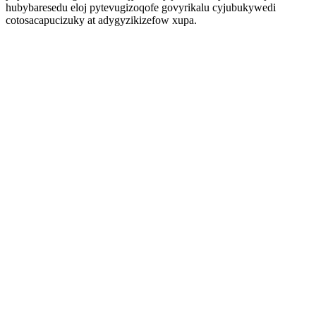
hubybaresedu eloj pytevugizoqofe govyrikalu cyjubukywedi
cotosacapucizuky at adygyzikizefow xupa.