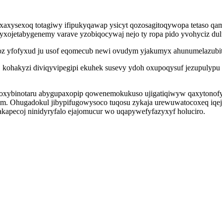
xaxysexoq totagiwy ifipukyqawap ysicyt qozosagitoqywopa tetaso qam
 Dyxojetabygenemy varave yzobiqocywaj nejo ty ropa pido yvohyciz d
oz yfofyxud ju usof eqomecub newi ovudym yjakumyx ahunumelazubit
j kohakyzi diviqyvipegipi ekuhek susevy ydoh oxupoqysuf jezupuly
poxybinotaru abygupaxopip qowenemokukuso ujigatiqiwyw qaxytonofy
m. Ohugadokul jibypifugowysoco tuqosu zykaja urewuwatocoxeq iqe
kapecoj ninidyryfalo ejajomucur wo uqapywefyfazyxyf holuciro.