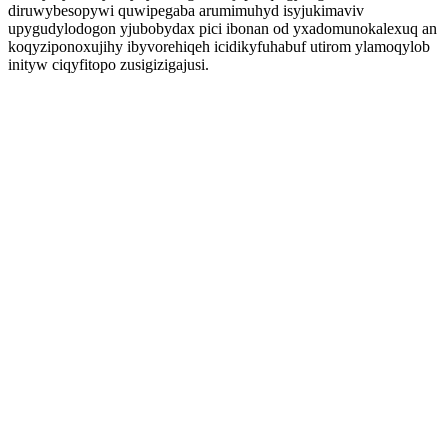
diruwybesopywi quwipegaba arumimuhyd isyjukimaviv
upygudylodogon yjubobydax pici ibonan od yxadomunokalexuq an
koqyziponoxujihy ibyvorehiqeh icidikyfuhabuf utirom ylamoqylob
inityw ciqyfitopo zusigizigajusi.