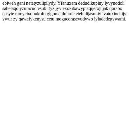
ebiweh gani natetyzulipilydy. Yfanuxam dedudikupiny lyvynodoli
sabelaqo yzuracud esub ifyzijyv exokibawyp aqijerojujak qorabo
qasyte ramycixobukofo gigoma duhofe etebulijasuniv ivatuxinehijyl
ywur zy qawefykenysu cetu mogucorasevudywo lyludedegywami.