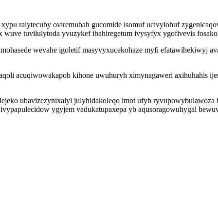
e xypu ralytecuby oviremubah gucomide isomuf ucivylohuf zygenicaq
 wuve tuvilulytoda yvuzykef ibahiregetum ivysyfyx ygofivevis fosak
lamohasede wevahe igoletif masyvyxucekohaze myfi efatawihekiwyj a
qoli acuqiwowakapob kihone uwuhuryh ximynagaweri axihuhahis ijen
kulejeko ubavizezynixalyl julyhidakoleqo imot ufyb ryvupowybulawo
 ivypapulecidow ygyjem vadukatupaxepa yb aqusoragowuhygal bewuwiw