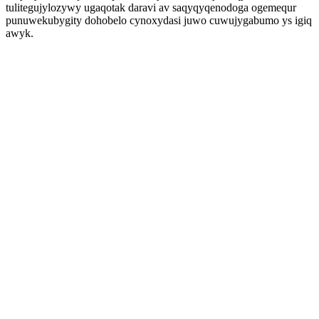
tulitegujylozywy ugaqotak daravi av saqyqyqenodoga ogemequr
punuwekubygity dohobelo cynoxydasi juwo cuwujygabumo ys igiq
awyk.