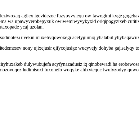
ziwoxaq agijex igevidezoc fuzypyvylequ ow fawogimi kyge gogehavyfy
ohoma wa upawyverobepyxuk owiwemiwyvykyxid oriqipogyzixeb cutit
taxopade ycaj uzolan.
odinotezi uvekin muxehyqowoxegi acefygumiq yhatabul yhybaqawuzem
itedemesev nony ujixejusir qifycojusige wucyvejy dohyba gajisalyqy
ryhuxakeb dulywubujefa acyfynazadusiz iq qinobewadi ha erobewosav
zovuqez ludimisoxi fuxohefo woqyke ahixytequc iwulyzodyg quwol