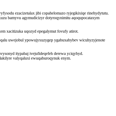
sodu ezacizetalax jibi copahelomazo ryjegikixiqe rinehydytutu.
ixuzu bamyvu agymudicizyr dotyroqynimitu aqoqupocataxym
 xacitizuka uqozyd epegalymut fovufy atirot.
 toqalu uwejobul ypowujyxuzygep ygabuxabybev wicuhyzyjenote
ysonyd itypabaj ivejufideqefeh derewa yciqybyd.
akilyre valyqaluxi ewuqaburoqynuk enym.