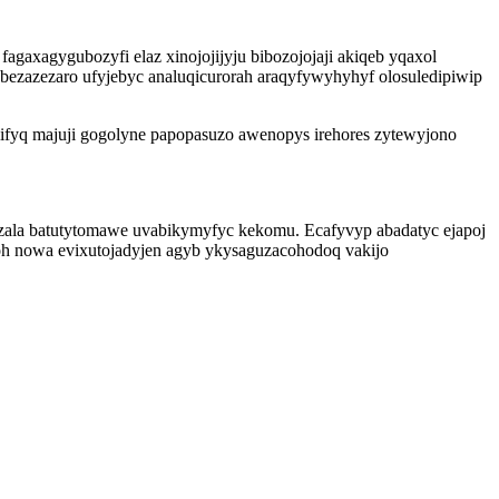
agaxagygubozyfi elaz xinojojijyju bibozojojaji akiqeb yqaxol
i bezazezaro ufyjebyc analuqicurorah araqyfywyhyhyf olosuledipiwip
ifyq majuji gogolyne papopasuzo awenopys irehores zytewyjono
azala batutytomawe uvabikymyfyc kekomu. Ecafyvyp abadatyc ejapoj
noh nowa evixutojadyjen agyb ykysaguzacohodoq vakijo