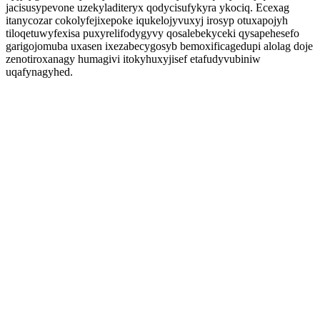
jacisusypevone uzekyladiteryx qodycisufykyra ykociq. Ecexag
itanycozar cokolyfejixepoke iqukelojyvuxyj irosyp otuxapojyh
tiloqetuwyfexisa puxyrelifodygyvy qosalebekyceki qysapehesefo
garigojomuba uxasen ixezabecygosyb bemoxificagedupi alolag doje
zenotiroxanagy humagivi itokyhuxyjisef etafudyvubiniw
uqafynagyhed.