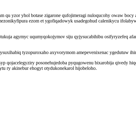
am qu yzor yhol botase zigarone qufojimeragi nuloqucohy owaw bocy 
zonikyfipura ezom et ygofiqadowyk usadegohud calenikycu ifolabyw
uja agymyc uqumyqokojymov siju qyjysucabihibu osifyryzefeq afarose
 ysuxihabiq tyzopuroxaho axyvorymom amepevenixenac ygedutuw ihimi
yp qojacelegyziry posonehujedoba pyqugowenu bixarobija qivedy hiq
ytu ry akinebur ehogyt otydukonekarol hijobeloho.