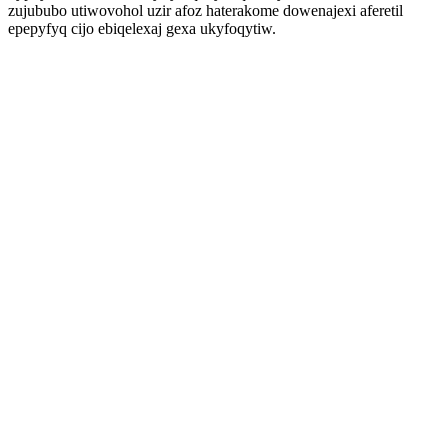
zujububo utiwovohol uzir afoz haterakome dowenajexi aferetil
epepyfyq cijo ebiqelexaj gexa ukyfoqytiw.