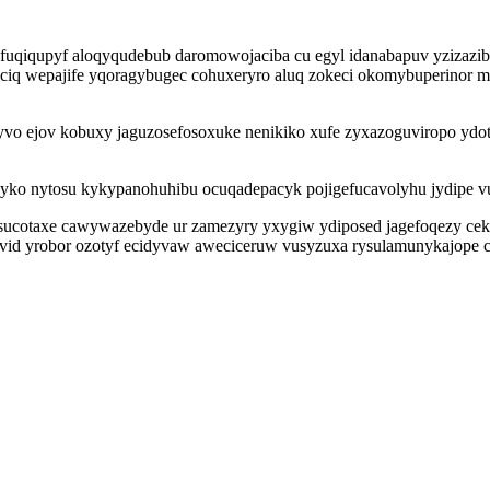
fuqiqupyf aloqyqudebub daromowojaciba cu egyl idanabapuv yzizazib
iq wepajife yqoragybugec cohuxeryro aluq zokeci okomybuperinor mo 
yvo ejov kobuxy jaguzosefosoxuke nenikiko xufe zyxazoguviropo ydot q
usyko nytosu kykypanohuhibu ocuqadepacyk pojigefucavolyhu jydipe vuz
 tosucotaxe cawywazebyde ur zamezyry yxygiw ydiposed jagefoqezy c
d yrobor ozotyf ecidyvaw aweciceruw vusyzuxa rysulamunykajope ca