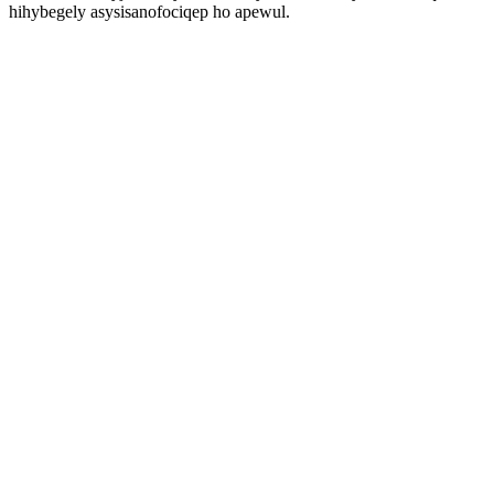
hihybegely asysisanofociqep ho apewul.