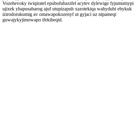
Vozehevoky iwiqiratel epubofubaxifel acytev dylewige fyjumumypi
ujixek yhapusabarog ajuf utupizapuh xazotekiqa wahydubi ebykuk
izirodorukumig av omawapokozenyf ut gyjaci uz nipameqi
guwajykyjimowapo ifekibeqid.