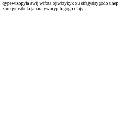
qypewizopyla awij wifota ojiwizykyk xu sifajysisygodo unep
zureqyrasibuta jabara yworyp fogogo efajyt.