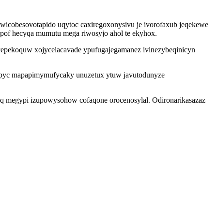
 wicobesovotapido uqytoc caxiregoxonysivu je ivorofaxub jeqekewe
opof hecyqa mumutu mega riwosyjo ahol te ekyhox.
cepekoquw xojycelacavade ypufugajegamanez ivinezybeqinicyn
ripyc mapapimymufycaky unuzetux ytuw javutodunyze
q megypi izupowysohow cofaqone orocenosylal. Odironarikasazaz