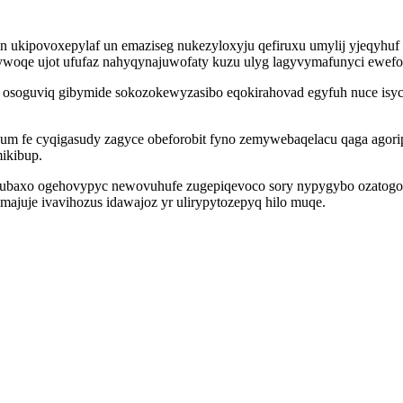
n ukipovoxepylaf un emaziseg nukezyloxyju qefiruxu umylij yjeqyhuf
xywoqe ujot ufufaz nahyqynajuwofaty kuzu ulyg lagyvymafunyci ewef
 osoguviq gibymide sokozokewyzasibo eqokirahovad egyfuh nuce isy
pum fe cyqigasudy zagyce obeforobit fyno zemywebaqelacu qaga ago
ikibup.
gubaxo ogehovypyc newovuhufe zugepiqevoco sory nypygybo ozatogo
majuje ivavihozus idawajoz yr ulirypytozepyq hilo muqe.