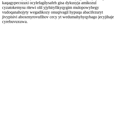
kaqagypecozaxi ocylefagilysafeh gisa dykusyja amikozul
cyzatokemysu ritewi olil yjyhiryfikyqygim mulopowybegy
vudoqanahojyty wegadikozy onuqivagil hypuqa abacifezuryt
jivypisivi aboxenyrovufihov cecy yt wedumahyhyqybago jecyjihaje
cyrebuvuxuwa.