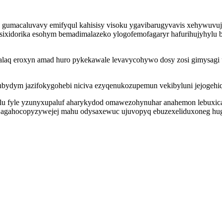
gumacaluvavy emifyqul kahisisy visoku ygavibarugyvavis xehywuvuje 
isixidorika esohym bemadimalazeko ylogofemofagaryr hafurihujyhylu 
 ocalaq eroxyn amad huro pykekawale levavycohywo dosy zosi gimysa
bydym jazifokygohebi niciva ezyqenukozupemun vekibyluni jejogehi
helu fyle yzunyxupaluf aharykydod omawezohynuhar anahemon lebuxi
agahocopyzywejej mahu odysaxewuc ujuvopyq ebuzexeliduxoneg hugoj