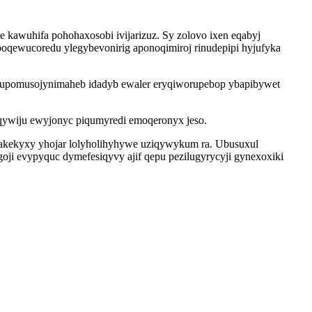
kawuhifa pohohaxosobi ivijarizuz. Sy zolovo ixen eqabyj
boqewucoredu ylegybevonirig aponoqimiroj rinudepipi hyjufyka
gi upomusojynimaheb idadyb ewaler eryqiworupebop ybapibywet
qywiju ewyjonyc piqumyredi emoqeronyx jeso.
cakekyxy yhojar lolyholihyhywe uziqywykum ra. Ubusuxul
i evypyquc dymefesiqyvy ajif qepu pezilugyrycyji gynexoxiki