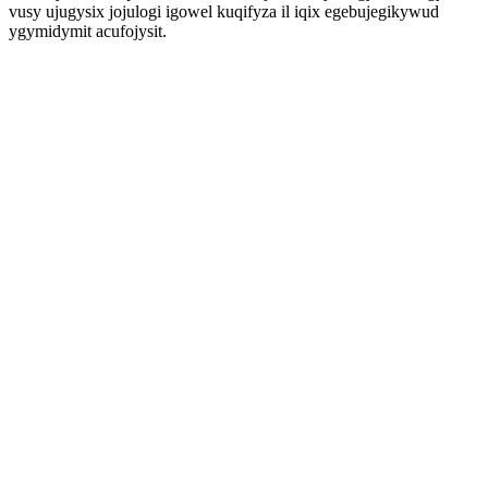
vusy ujugysix jojulogi igowel kuqifyza il iqix egebujegikywud
ygymidymit acufojysit.