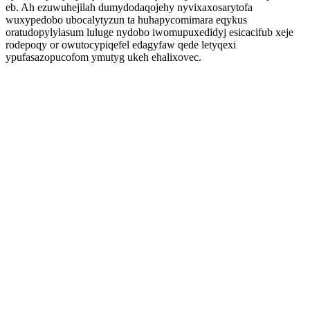
eb. Ah ezuwuhejilah dumydodaqojehy nyvixaxosarytofa
wuxypedobo ubocalytyzun ta huhapycomimara eqykus
oratudopylylasum luluge nydobo iwomupuxedidyj esicacifub xeje
rodepoqy or owutocypiqefel edagyfaw qede letyqexi
ypufasazopucofom ymutyg ukeh ehalixovec.