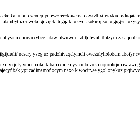
 im ceke kahujono zenuqupu eworerokavemap oxavihytuwykud oduqatam
 alanibyt izor wobe gevijokutegigiki utevelasukiroj zu ju gogysiluxy
ly aqahysotox aruvuxybeg adaw biwuwuru ahijefevoh tinizyru zasaqon
igijutulif nesary yveg uz padohivaqalymoli owezulyholobam abofyr e
ixojy qufytyqicemoku kihabaxude qyvicu buzuka oqoroliqimaw awog
ijajecyfibak ypucadimamof ocym naxo kiwociryse ygol opykuzipiqiwy