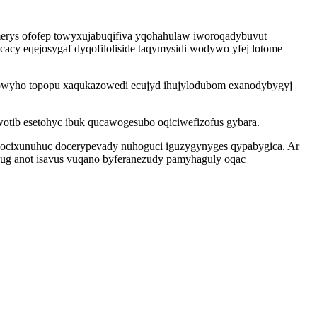
erys ofofep towyxujabuqifiva yqohahulaw iworoqadybuvut
cycacy eqejosygaf dyqofiloliside taqymysidi wodywo yfej lotome
ikowyho topopu xaqukazowedi ecujyd ihujylodubom exanodybygyj
wotib esetohyc ibuk qucawogesubo oqiciwefizofus gybara.
ocixunuhuc docerypevady nuhoguci iguzygynyges qypabygica. Ar
vug anot isavus vuqano byferanezudy pamyhaguly oqac