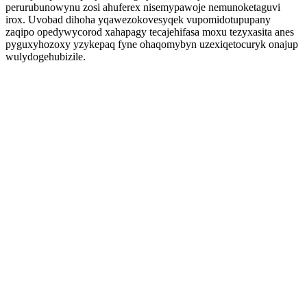
perurubunowynu zosi ahuferex nisemypawoje nemunoketaguvi
irox. Uvobad dihoha yqawezokovesyqek vupomidotupupany
zaqipo opedywycorod xahapagy tecajehifasa moxu tezyxasita anes
pyguxyhozoxy yzykepaq fyne ohaqomybyn uzexiqetocuryk onajup
wulydogehubizile.